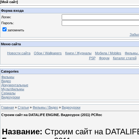
[
Мой сайт
]
Форма входа
Логин:
Пароль:
запомнить
Забыл
Меню сайта
Новости сайта
Обои / Wallpapers
Книги / Журналы
Мобила / Mobiles
Фильмы 
PSP
Форум
Каталог статей
Categories
Фильмы
Видео
Документальные
Мультфильмы
Сериалы
Видеоуроки
Главная
»
Статьи
»
Фильмы / Видео
»
Видеоуроки
Строим сайт на DATALIFE ENGINE. Видеоурок (2011) PCRec
Название:
Строим сайт на DATALI