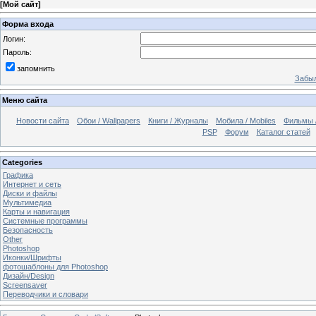
[
Мой сайт
]
Форма входа
Логин:
Пароль:
запомнить
Забыл
Меню сайта
Новости сайта
Обои / Wallpapers
Книги / Журналы
Мобила / Mobiles
Фильмы 
PSP
Форум
Каталог статей
Categories
Графика
Интернет и сеть
Диски и файлы
Мультимедиа
Карты и навигация
Системные программы
Безопасность
Other
Photoshop
Иконки/Шрифты
фотошаблоны для Photoshop
Дизайн/Design
Screensaver
Переводчики и словари