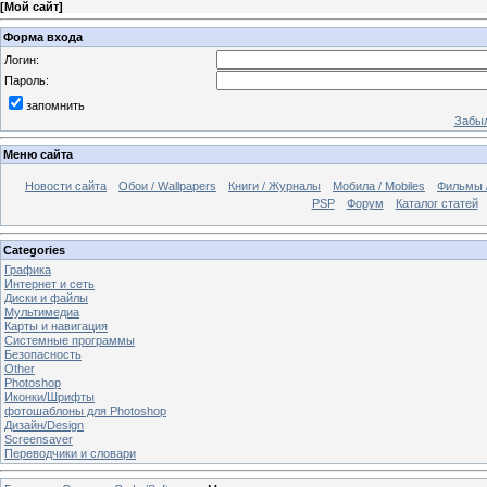
[
Мой сайт
]
Форма входа
Логин:
Пароль:
запомнить
Забыл
Меню сайта
Новости сайта
Обои / Wallpapers
Книги / Журналы
Мобила / Mobiles
Фильмы 
PSP
Форум
Каталог статей
Categories
Графика
Интернет и сеть
Диски и файлы
Мультимедиа
Карты и навигация
Системные программы
Безопасность
Other
Photoshop
Иконки/Шрифты
фотошаблоны для Photoshop
Дизайн/Design
Screensaver
Переводчики и словари