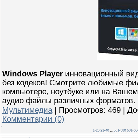
Windows Player
инновационный вид
без кодеков! Смотрите любимые фил
компьютере, ноутбуке или на Вашем
аудио файлы различных форматов.
Мультимедиа
|
Просмотров:
469
|
До
Комментарии (0)
1-20
21-40
...
561-580
581-60