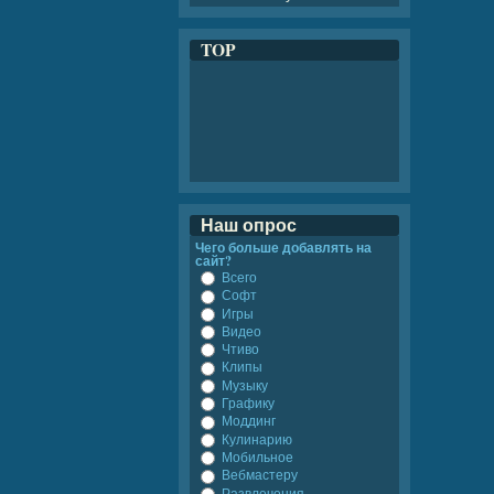
TOP
Наш опрос
Чего больше добавлять на
сайт?
Всего
Софт
Игры
Видео
Чтиво
Клипы
Музыку
Графику
Моддинг
Кулинарию
Мобильное
Вебмастеру
Развлечения