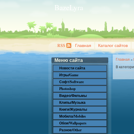
BazeLyra
RSS
Главная
Каталог сайтов
Меню сайта
Главная
»
В категор
Новости сайта
Игры/Game
Софт/Software
Photoshop
Видео/Фильмы
Клипы/Музыка
Книги/Журналы
Мобила/Mobiles
Обои/Wallpapers
Разное/Other