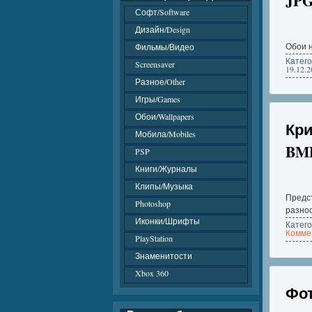
JP
Софт/Software
Дизайн/Design
Обои н
Фильмы/Видео
Катег
Screensaver
19.12.2
Разное/Other
Игры/Games
Обои/Wallpapers
Кри
Мобила/Mobiles
BMP
PSP
Книги/Журналы
Клипы/Музыка
Предс
Photoshop
разно
Иконки/Шрифты
Катег
Коммен
PlayStation
Знаменитости
Xbox 360
Фот