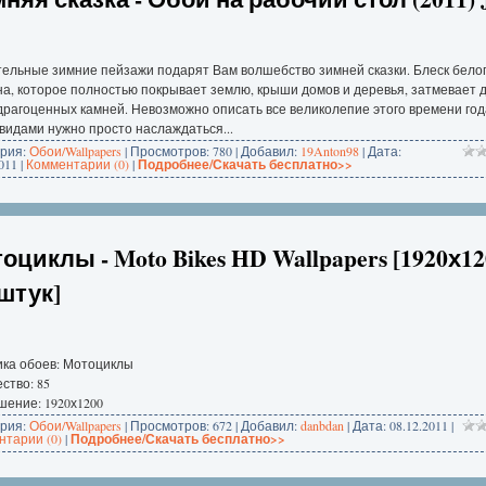
ельные зимние пейзажи подарят Вам волшебство зимней сказки. Блеск бело
а, которое полностью покрывает землю, крыши домов и деревья, затмевает 
драгоценных камней. Невозможно описать все великолепие этого времени год
видами нужно просто наслаждаться...
ория:
Обои/Wallpapers
| Просмотров: 780 | Добавил:
19Anton98
| Дата:
011
|
Комментарии (0)
|
Подробнее/Скачать бесплатно>>
оциклы - Moto Bikes HD Wallpapers [1920х12
 штук]
ика обоев: Мотоциклы
ство: 85
ение: 1920х1200
ория:
Обои/Wallpapers
| Просмотров: 672 | Добавил:
danbdan
| Дата:
08.12.2011
|
тарии (0)
|
Подробнее/Скачать бесплатно>>