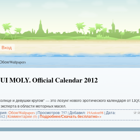
Вход
Обои/Wallpapers
UI MOLY. Official Calendar 2012
солнце и девушки кругом" — это лозунг нового эротического календаря от LIQ
эксперта в области моторных масел.
ория:
Обои/Wallpapers
| Просмотров: 757 | Добавил:
19Anton98
| Дата:
012
|
Комментарии (0)
|
Подробнее/Скачать бесплатно>>