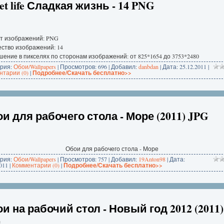
et life Сладкая жизнь - 14 PNG
т изображений: PNG
ство изображений: 14
ение в пикселях по сторонам изображений: от 825*1654 до 3753*2480
ория:
Обои/Wallpapers
| Просмотров: 696 | Добавил:
danbdan
| Дата:
25.12.2011
|
тарии (0)
|
Подробнее/Скачать бесплатно>>
и для рабочего стола - Море (2011) JPG
Обои для рабочего стола - Море
ория:
Обои/Wallpapers
| Просмотров: 757 | Добавил:
19Anton98
| Дата:
011
|
Комментарии (0)
|
Подробнее/Скачать бесплатно>>
и на рабочий стол - Новый год 2012 (2011)