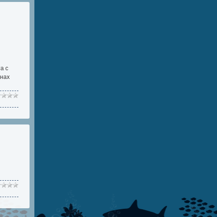
а с
енах