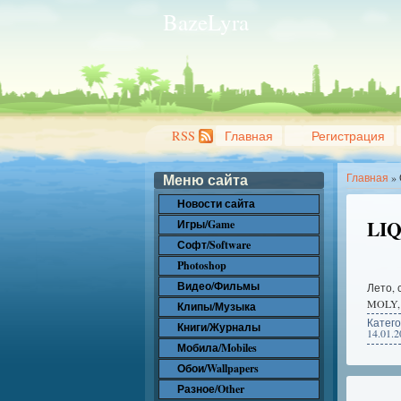
BazeLyra
RSS
Главная
Регистрация
Меню сайта
Главная
»
Новости сайта
LIQ
Игры/Game
Софт/Software
Photoshop
Видео/Фильмы
Лето, 
MOLY, 
Клипы/Музыка
Катег
Книги/Журналы
14.01.2
Мобила/Mobiles
Обои/Wallpapers
Разное/Other