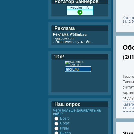
Ротатор баннеров
Катег
14.12.2
Реклама
Реклама WMlink.ru
-
qiq.ucoz.com
-
Экономия - путь к бо...
Обо
(20
TOP
Творч
Елены 
считат
картин
от дру
Наш опрос
Катег
11.12.2
Чего больше добавлять на
сайт?
Всего
Софт
Игры
Зим
Видео