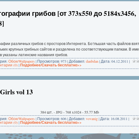
ографии грибов [от 373x550 до 5184x3456,
8]
афии различных грибов с просторов Интернета. Бо?льшая часть файлов взят
ьких крупных грибных сайтов и разделена по соответствующим папкам. В им
 указаны латинские названия грибов.
ория:
Обои/Wallpapers
| Просмотров: 973 | Добавил:
danbdan
| Дата:
04.12.2011
|
тарии (0)
|
Подробнее/Скачать бесплатно>>
Girls vol 13
384 шт. - JPG - 768 x1024 - 55.77 Mb
ория:
Обои/Wallpapers
| Просмотров: 606 | Добавил:
vovanig
| Дата:
16.08.2011
|
тарии (0)
|
Подробнее/Скачать бесплатно>>