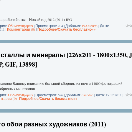
G
а рабочий стол - Новый год 2012 (2011) JPG
ория:
Обои/Wallpapers
| Просмотров: 704 | Добавил:
19Anton98
| Дата:
011
|
Комментарии (0)
|
Подробнее/Скачать бесплатно>>
сталлы и минералы [226х201 - 1800х1350, 
, GIF, 13898]
тавляю Вашему вниманию большой сборник, из почти 14000 фотографий
образных минералов.
ория:
Обои/Wallpapers
| Просмотров: 686 | Добавил:
danbdan
| Дата:
17.12.2011
|
тарии (0)
|
Подробнее/Скачать бесплатно>>
о обои разных художников (2011)