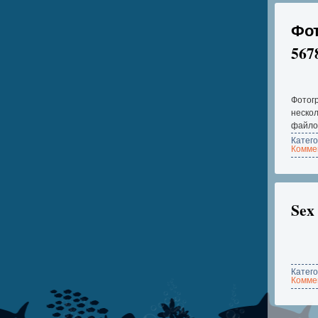
Фот
567
Фотогр
нескол
файлов
Катег
Коммен
Sex 
Катег
Коммен