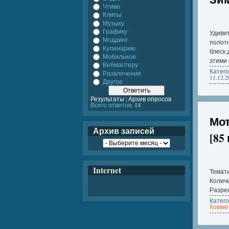
Чтиво
Клипы
Музыку
Графику
Удивит
Моддинг
полотн
Кулинарию
блеск 
Мобильное
этими 
Вебмастеру
Катег
Развлечения
11.12.2
Другое
Результаты
|
Архив опросов
Всего ответов:
14
Мот
Архив записей
[85
Internet
Темат
Количе
Разреш
Катег
Коммен