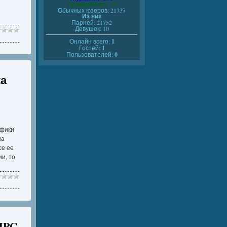
Проверенных: 19
Обычных юзеров: 21737
Из них
Парней: 21752
Девушек: 10
Онлайн всего:
1
Гостей:
1
Пользователей:
0
ка
афики
на
се ее
и, то
 JPG