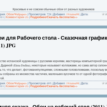
Красивые и не совсем обычные обои от разных художников
ория:
Обои/Wallpapers
| Просмотров: 728 | Добавил:
19Anton98
| Дата:
011
|
Комментарии (0)
|
Подробнее/Скачать бесплатно>>
и для Рабочего стола - Сказочная графи
11) JPG
ество испанской художницы с русскими корнями, мастерицы компьютерной гр
Дудиной (Elena Dudina), некоторые называют коллажами, но сама автор склон
ь то, что делает, фотоманипуляциями, сложными головоломками, поскольку в
ы собраны из множества частичек, маленьких кусочков то от одной фотографи
гой.
ория:
Обои/Wallpapers
| Просмотров: 693 | Добавил:
19Anton98
| Дата:
011
|
Комментарии (0)
|
Подробнее/Скачать бесплатно>>
няя сказка - Обои на рабочий стол (2011)