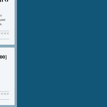
го
даже
а,
00]