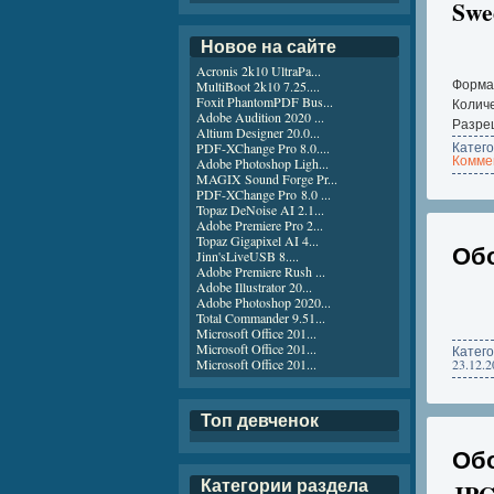
Swe
Новое на сайте
Acronis 2k10 UltraPa...
Форма
MultiBoot 2k10 7.25....
Foxit PhantomPDF Bus...
Количе
Adobe Audition 2020 ...
Разреш
Altium Designer 20.0...
Катег
PDF-XChange Pro 8.0....
Коммен
Adobe Photoshop Ligh...
MAGIX Sound Forge Pr...
PDF-XChange Pro 8.0 ...
Topaz DeNoise AI 2.1...
Adobe Premiere Pro 2...
Topaz Gigapixel AI 4...
Обо
Jinn'sLiveUSB 8....
Adobe Premiere Rush ...
Adobe Illustrator 20...
Adobe Photoshop 2020...
Total Commander 9.51...
Microsoft Office 201...
Microsoft Office 201...
Катег
Microsoft Office 201...
23.12.2
Топ девченок
Обо
Категории раздела