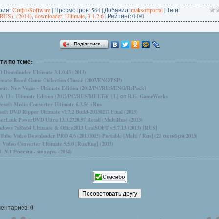
рия
:
Софт/Software
|
Просмотров
: 564 |
Добавил
:
maksoftportal
|
Теги
:
iRUS)
,
(2014)
,
downloader
,
Ultimate
,
3.1.2.6
|
Рейтинг
:
0.0
/
0
Поділитися…
ти по теме:
 Downloader Ultimate 3.1.0.43 (2013)
imate Board Game Collection Classic (2007/ENG/PSP)
lout: New Vegas - Ultimate Edition (2012/PC/RUS/ENG/RePack)
A 13 - Ultimate Edition (2012/PC/RUS/MULTi6) [L] от R.G. GameWorks
eesoft Media Converter Ultimate 6.3.56 +Rus
isoft DVD Ripper Ultimate v7.7.2 Build-20130217 Final (2013)
erLink PowerDVD Ultra 13.0.2720.57 Retail (MultiRus) (2013)
dows 7x86x64 Ultimate & Office2013 UralSOFT v.5.7.13 (2013) [RUS]
Tube Video Downloader PRO 4.6 (20131015) Portable [Multi / Rus] (21 октября 2013)
 Video Converter Ultimate 5.5.0 [Rus/Eng] (2013)
 №1 Россия - январь (2014)
ментариев
:
0