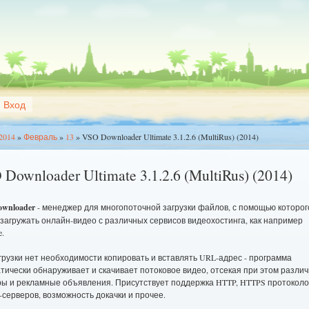
Вход
2014
»
Февраль
»
13
» VSO Downloader Ultimate 3.1.2.6 (MultiRus) (2014)
Downloader Ultimate 3.1.2.6 (MultiRus) (2014)
wnloader
- менеджер для многопоточной загрузки файлов, с помощью которог
загружать онлайн-видео с различных сервисов видеохостинга, как например
e.
грузки нет необходимости копировать и вставлять URL-адрес - программа
тически обнаруживает и скачивает потоковое видео, отсекая при этом разли
ы и рекламные объявления. Присутствует поддержка HTTP, HTTPS протоколо
-серверов, возможность докачки и прочее.