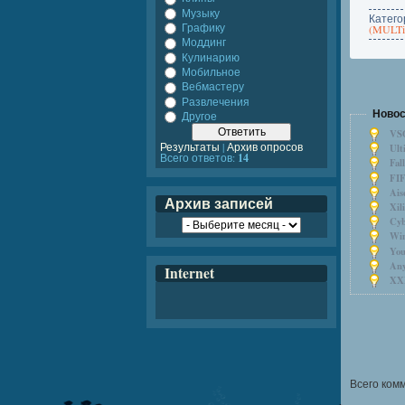
Музыку
Катего
Графику
(MULT
Моддинг
Кулинарию
Мобильное
Вебмастеру
Развлечения
Новос
Другое
VSO
Результаты
|
Архив опросов
Ult
Всего ответов:
14
Fal
FIF
Ais
Архив записей
Xil
Cyb
Win
You
Any
Internet
XXL
Всего ком