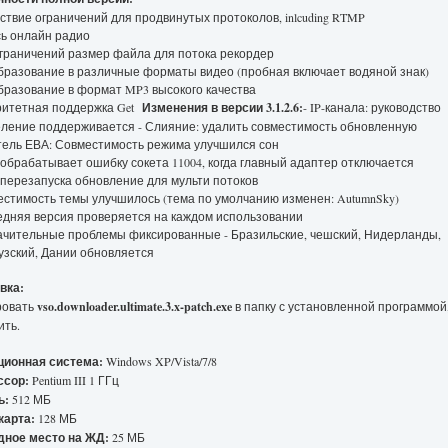
тствие ограничений для продвинутых протоколов, inlcuding RTMP
сь онлайн радио
ограничений размер файла для потока рекордер
бразование в различные форматы видео (пробная включает водяной знак)
бразование в формат MP3 высокого качества
ритетная поддержка Get
Изменения в версии 3.1.2.6:
- IP-канала: руководство
ление поддерживается - Слияние: удалить совместимость обновленную
тель ЕВА: Совместимость режима улучшился сон
 обрабатывает ошибку сокета 11004, когда главный адаптер отключается
 перезапуска обновление для мульти потоков
естимость темы улучшилось (тема по умолчанию изменен: AutumnSky)
едняя версия проверяется на каждом использовании
ачительные проблемы фиксированные - Бразильские, чешский, Нидерланды,
зский, Дании обновляется
вка:
ровать
vso.downloader.ultimate.3.x-patch.exe
в папку с установленной программой
ить.
ционная система:
Windows XP/Vista/7/8
ссор:
Pentium III 1 ГГц
ь:
512 МБ
карта:
128 МБ
дное место на ЖД:
25 МБ