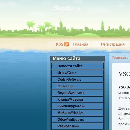
BazeLyra
RSS
Главная
Регистрация
Меню сайта
Главная
»
Новости сайта
VSO 
Игры/Game
Софт/Software
Photoshop
VSO Do
Видео/Фильмы
можно 
YouTub
Клипы/Музыка
Книги/Журналы
Для за
Мобила/Mobiles
автома
баннер
Обои/Wallpapers
прокси
Разное/Other