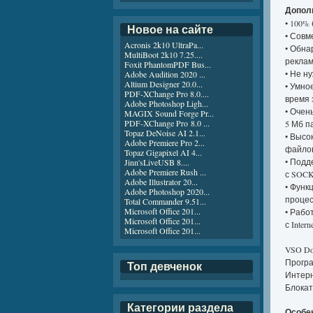
Допол
• 100%
Новое на сайте
• Совм
Acronis 2k10 UltraPa...
• Обна
MultiBoot 2k10 7.25....
реклам
Foxit PhantomPDF Bus...
• Не н
Adobe Audition 2020 ...
Altium Designer 20.0...
• Умно
PDF-XChange Pro 8.0....
время 
Adobe Photoshop Ligh...
• Очен
MAGIX Sound Forge Pr...
PDF-XChange Pro 8.0 ...
5 Мб п
Topaz DeNoise AI 2.1...
• Высо
Adobe Premiere Pro 2...
файло
Topaz Gigapixel AI 4...
• Подд
Jinn'sLiveUSB 8....
Adobe Premiere Rush ...
с SOCK
Adobe Illustrator 20...
• Функ
Adobe Photoshop 2020...
процес
Total Commander 9.51...
Microsoft Office 201...
• Рабо
Microsoft Office 201...
с Inter
Microsoft Office 201...
VSO Do
Програ
Топ девченок
Интерн
Блокат
Категории раздела
Особен