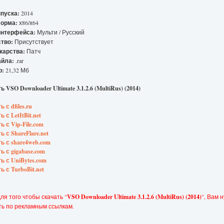
пуска:
2014
орма:
х86/х64
интерфейса:
Мульти / Русский
тво:
Присутствует
карства:
Патч
айла:
.rar
р:
21,32 Мб
 VSO Downloader Ultimate 3.1.2.6 (MultiRus) (2014)
 с dfiles.ru
 с LetItBit.net
ь с Vip-File.com
 с ShareFlare.net
ь с share4web.com
ь с gigabase.com
ь с UniBytes.com
ь с TurboBit.net
ля того чтобы скачать "
VSO Downloader Ultimate 3.1.2.6 (MultiRus) (2014)
", Вам 
ть по рекламным ссылкам.