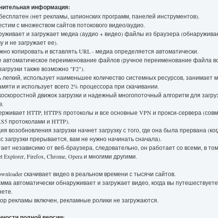
нительная информация:
 бесплатен (нет рекламы, шпионских программ, панелей инструментов).
естим с множеством сайтов потокового видео/аудио.
руживает и загружает медиа (аудио + видео) файлы из браузера (обнаружива
у и не загружает ее).
ужно копировать и вставлять URL - медиа определяется автоматически.
е автоматическое переименование файлов (ручное переименование файла в
загрузки также возможно "F2").
ь легкий, использует наименьшее количество системных ресурсов, занимает 
амяти и использует всего 2% процессора при скачивании.
коскоростной движок загрузки и надежный многопоточный алгоритм для загру
в.
ерживает HTTP, HTTPS протоколы и все основные VPN и прокси-сервера (сов
S5 протоколами и HTTP).
ция возобновления загрузки начнет загрузку с того, где она была прервана (ко
с загрузки прерывается, вам не нужно начинать сначала).
тает независимо от веб-браузера, следовательно, он работает со всеми, в то
net Explorer, Firefox, Chrome, Opera и многими другими.
wnloader скачивает видео в реальном времени с тысячи сайтов.
мма автоматически обнаруживает и загружает видео, когда вы путешествуете
ете.
ор рекламы включен, рекламные ролики не загружаются.
ности полной версии: