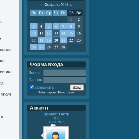
«
Февраль 2014
»
Пн
Вт
Ср
Чт
Пт
Сб
Вс
1
2
ет
3
4
5
6
7
8
9
10
11
12
13
14
15
16
о
17
18
19
20
21
22
23
24
25
26
27
28
меньше
зки
Форма входа
местим
Логин:
Пароль:
гда
запомнить
Забыл пароль
|
Регистрация
м числе
Аккayнт
Привет: Гость
 в
10:45
07.08.2026