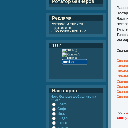
Ротатор баннеров
Год вы
Платф
Реклама
Язык 
Реклама WMlink.ru
Лекарс
-
qiq.ucoz.com
Тип ле
-
Экономия - путь к бо...
Тип ф
Разме
TOP
Скачать
Скачать
Скачать
Скачат
Скачать
Скачат
Скачат
Наш опрос
Скачат
Чего больше добавлять на
Скачат
сайт?
Всего
Софт
Гость
д
Игры
кликну
Видео
Чтиво
Клипы