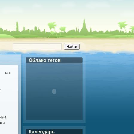
Облако тегов
14:13
о
чные
в и
Календарь