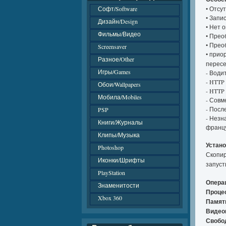
Софт/Software
• Отсу
• Запи
Дизайн/Design
• Нет 
Фильмы/Видео
• Прео
• Прео
Screensaver
• прио
Разное/Other
пересе
Игры/Games
- Води
- HTTP
Обои/Wallpapers
- HTTP
Мобила/Mobiles
- Совм
- Посл
PSP
- Незн
Книги/Журналы
францу
Клипы/Музыка
Устано
Photoshop
Скопи
Иконки/Шрифты
запуст
PlayStation
Опера
Знаменитости
Проце
Xbox 360
Памят
Видео
Свобо