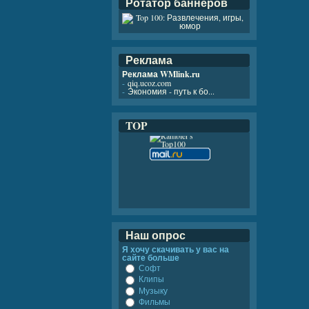
Ротатор баннеров
Реклама
Реклама WMlink.ru
-
qiq.ucoz.com
-
Экономия - путь к бо...
TOP
Наш опрос
Я хочу скачивать у вас на
сайте больше
Софт
Клипы
Музыку
Фильмы