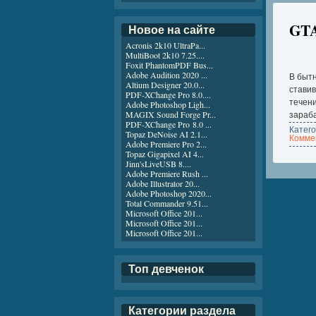
GTA
Новое на сайте
Acronis 2k10 UltraPa...
MultiBoot 2k10 7.25....
Foxit PhantomPDF Bus...
Adobe Audition 2020 ...
В бытн
Altium Designer 20.0...
ставив
PDF-XChange Pro 8.0....
течени
Adobe Photoshop Ligh...
MAGIX Sound Forge Pr...
зараба
PDF-XChange Pro 8.0 ...
Катег
Topaz DeNoise AI 2.1...
Коммен
Adobe Premiere Pro 2...
Topaz Gigapixel AI 4...
Jinn'sLiveUSB 8....
Adobe Premiere Rush ...
Adobe Illustrator 20...
Adobe Photoshop 2020...
Total Commander 9.51...
Microsoft Office 201...
Microsoft Office 201...
Microsoft Office 201...
Топ девченок
Категории раздела