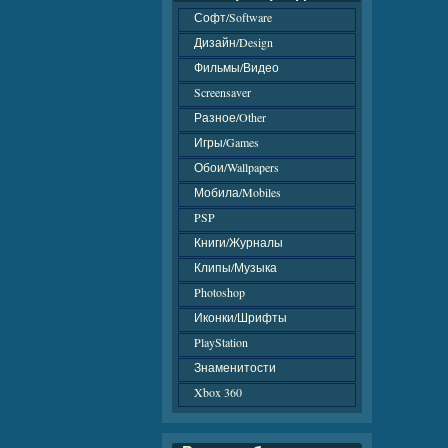
Софт/Software
Дизайн/Design
Фильмы/Видео
Screensaver
Разное/Other
Игры/Games
Обои/Wallpapers
Мобила/Mobiles
PSP
Книги/Журналы
Клипы/Музыка
Photoshop
Иконки/Шрифты
PlayStation
Знаменитости
Xbox 360