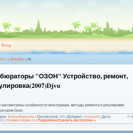
Вход
2011
»
Декабрь
»
06
бюраторы "ОЗОН" Устройство, ремонт,
улировка(2007)Djvu
е рассмотрены особенности конструкции, методы ремонта и регулировки
раторов Озон.
ория:
Книги/Журналы
| Просмотров: 475 | Добавил:
19Anton98
| Дата:
011
|
Комментарии (0)
|
Подробнее/Скачать бесплатно>>