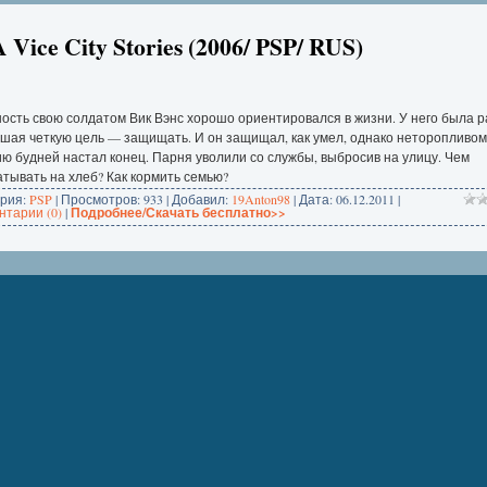
 Vice City Stories (2006/ PSP/ RUS)
ость свою солдатом Вик Вэнс хорошо ориентировался в жизни. У него была р
шая четкую цель — защищать. И он защищал, как умел, однако неторопливом
ю будней настал конец. Парня уволили со службы, выбросив на улицу. Чем
тывать на хлеб? Как кормить семью?
ория:
PSP
| Просмотров: 933 | Добавил:
19Anton98
| Дата:
06.12.2011
|
тарии (0)
|
Подробнее/Скачать бесплатно>>