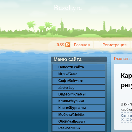
BazeLyra
RSS
Главная
Регистрация
Меню сайта
Главная
»
Новости сайта
Кар
Игры/Game
Софт/Software
рег
Photoshop
Видео/Фильмы
Клипы/Музыка
В книг
Книги/Журналы
карбю
Мобила/Mobiles
Катег
06.12.2
Обои/Wallpapers
Разное/Other