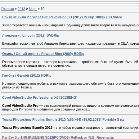
Главная
»
2013
»
Март
»
10
Сайлент Хилл 2 / Silent Hill: Revelation 3D (2012) BDRip 1080p | 3D Video
Хизер терзается ночными кошмарами с одиннадцатилетнего возраста и вынуждена со
Линкольн / Lincoln (2012) DVDRip
Биографическая лента об Аврааме Линкольне, шестнадцатом президенте США, которы
Окись / Синий порох / Powder Blue (2009) BDRip
Главные герои картины — четверо маргиналов — гробовщик, бывший жулик, бывший
обстоятельств сводит вместе в сочельник...
Гамбит / Gambit (2012) HDRip
История лондонского любителя искусств, задумавшего обмануть богатого коллекцион
девахой из Техаса...
Corel VideoStudio Professional X6 [2013|ENG]
Corel VideoStudio Pro
— это комплексный редактор видео, в котором сочетается ху
видео для Интернета и решение для создания дисков...
Topaz Photoshop Plugins Bundle 2013 (x86/x64) (19.02.2013) Portable S nz
Topaz Photoshop Bundle 2013
- это набор мощных плагинов от известной компании T
Far Cry 3 v 1.05 (RUS/ENG/2012/PC/DVD5) RePack от R.G. Revenants