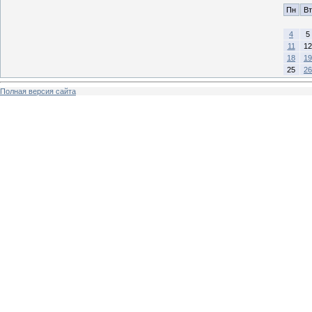
Пн
Вт
4
5
11
12
18
19
25
26
Полная версия сайта