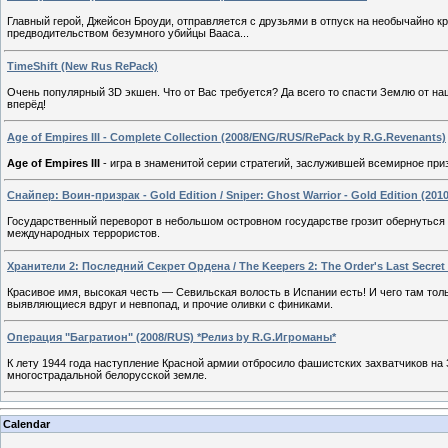
Главный герой, Джейсон Броуди, отправляется с друзьями в отпуск на необычайно кр
предводительством безумного убийцы Вааса...
TimeShift (New Rus RePack)
Очень популярный 3D экшен. Что от Вас требуется? Да всего то спасти Землю от наш
вперёд!
Age of Empires III - Complete Collection (2008/ENG/RUS/RePack by R.G.Revenants)
Age of Empires III
- игра в знаменитой серии стратегий, заслужившей всемирное пр
Снайпер: Воин-призрак - Gold Edition / Sniper: Ghost Warrior - Gold Edition (2
Государственный переворот в небольшом островном государстве грозит обернуться 
международных террористов.
Хранители 2: Последний Секрет Ордена / The Keepers 2: The Order's Last Secret
Красивое имя, высокая честь — Севильская волость в Испании есть! И чего там толь
выявляющиеся вдруг и невпопад, и прочие оливки с финиками.
Операция "Багратион" (2008/RUS) *Релиз by R.G.Игроманы*
К лету 1944 года наступление Красной армии отбросило фашистских захватчиков на
многострадальной белорусской земле.
Calendar