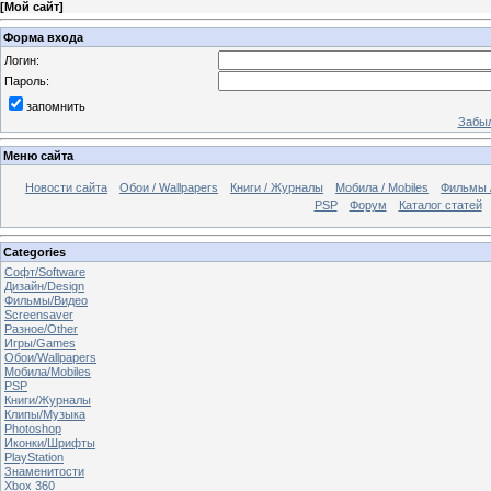
[
Мой сайт
]
Форма входа
Логин:
Пароль:
запомнить
Забыл
Меню сайта
Новости сайта
Обои / Wallpapers
Книги / Журналы
Мобила / Mobiles
Фильмы 
PSP
Форум
Каталог статей
Categories
Софт/Software
Дизайн/Design
Фильмы/Видео
Screensaver
Разное/Other
Игры/Games
Обои/Wallpapers
Мобила/Mobiles
PSP
Книги/Журналы
Клипы/Музыка
Photoshop
Иконки/Шрифты
PlayStation
Знаменитости
Xbox 360