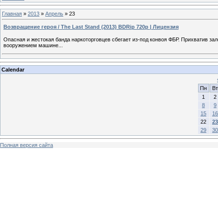
Главная
»
2013
»
Апрель
»
23
Возвращение героя / The Last Stand (2013) BDRip 720p | Лицензия
Опасная и жестокая банда наркоторговцев сбегает из-под конвоя ФБР. Прихватив за
вооружением машине...
Calendar
Пн
Вт
1
2
8
9
15
16
22
23
29
30
Полная версия сайта