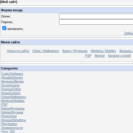
[
Мой сайт
]
Форма входа
Логин:
Пароль:
запомнить
Забыл
Меню сайта
Новости сайта
Обои / Wallpapers
Книги / Журналы
Мобила / Mobiles
Фильмы 
PSP
Форум
Каталог статей
Categories
Софт/Software
Дизайн/Design
Фильмы/Видео
Screensaver
Разное/Other
Игры/Games
Обои/Wallpapers
Мобила/Mobiles
PSP
Книги/Журналы
Клипы/Музыка
Photoshop
Иконки/Шрифты
PlayStation
Знаменитости
Xbox 360