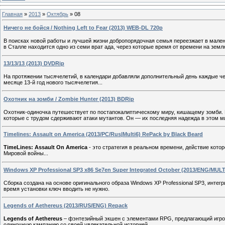
Главная
»
2013
»
Октябрь
»
08
Ничего не бойся / Nothing Left to Fear (2013) WEB-DL 720p
В поисках новой работы и лучшей жизни добропорядочная семья переезжает в малень
в Сталле находится одно из семи врат ада, через которые время от времени на зе
13/13/13 (2013) DVDRip
На протяжении тысячелетий, в календари добавляли дополнительный день каждые че
месяце 13-й год нового тысячелетия...
Охотник на зомби / Zombie Hunter (2013) BDRip
Охотник-одиночка путешествует по постапокалиптическому миру, кишащему зомби. Вс
которые с трудом сдерживают атаки мутантов. Он — их последняя надежда в этом м
Timelines: Assault on America (2013/PC/Rus|Multi6) RePack by Black Beard
TimeLines: Assault On America
- это стратегия в реальном времени, действие кото
Мировой войны...
Windows XP Professional SP3 x86 Se7en Super Integrated October (2013/ENG/MULT
Сборка создана на основе оригинального образа Windows XP Professional SP3, интег
время установки ключ вводить не нужно.
Legends of Aethereus (2013/RUS/ENG) Repack
Legends of Aethereus
– фэнтезийный экшен с элементами RPG, предлагающий игрок
одиночную кампанию со своей увлекательной историей.