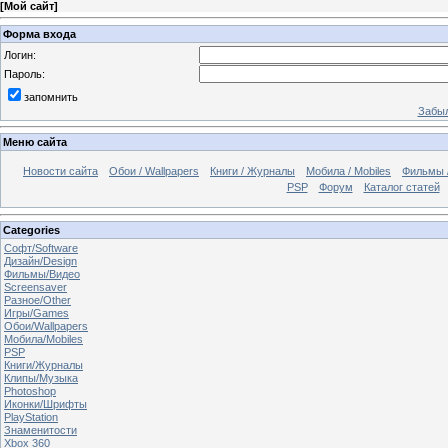
[
Мой сайт
]
Форма входа
Логин:
Пароль:
запомнить
Забыл
Меню сайта
Новости сайта
Обои / Wallpapers
Книги / Журналы
Мобила / Mobiles
Фильмы 
PSP
Форум
Каталог статей
Categories
Софт/Software
Дизайн/Design
Фильмы/Видео
Screensaver
Разное/Other
Игры/Games
Обои/Wallpapers
Мобила/Mobiles
PSP
Книги/Журналы
Клипы/Музыка
Photoshop
Иконки/Шрифты
PlayStation
Знаменитости
Xbox 360