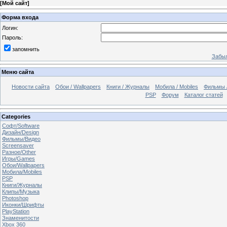
[
Мой сайт
]
Форма входа
Логин:
Пароль:
запомнить
Забыл
Меню сайта
Новости сайта
Обои / Wallpapers
Книги / Журналы
Мобила / Mobiles
Фильмы 
PSP
Форум
Каталог статей
Categories
Софт/Software
Дизайн/Design
Фильмы/Видео
Screensaver
Разное/Other
Игры/Games
Обои/Wallpapers
Мобила/Mobiles
PSP
Книги/Журналы
Клипы/Музыка
Photoshop
Иконки/Шрифты
PlayStation
Знаменитости
Xbox 360