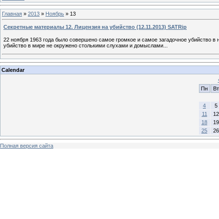
Главная
»
2013
»
Ноябрь
»
13
Секретные материалы 12. Лицензия на убийство (12.11.2013) SATRip
22 ноября 1963 года было совершено самое громкое и самое загадочное убийство в 
убийство в мире не окружено столькими слухами и домыслами...
Calendar
Пн
Вт
4
5
11
12
18
19
25
26
Полная версия сайта