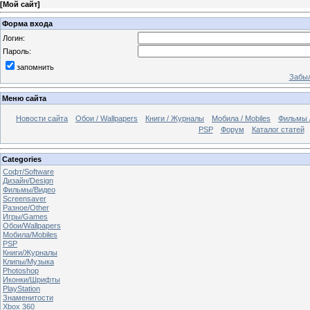
[
Мой сайт
]
Форма входа
Логин:
Пароль:
запомнить
Забыл
Меню сайта
Новости сайта
Обои / Wallpapers
Книги / Журналы
Мобила / Mobiles
Фильмы 
PSP
Форум
Каталог статей
Categories
Софт/Software
Дизайн/Design
Фильмы/Видео
Screensaver
Разное/Other
Игры/Games
Обои/Wallpapers
Мобила/Mobiles
PSP
Книги/Журналы
Клипы/Музыка
Photoshop
Иконки/Шрифты
PlayStation
Знаменитости
Xbox 360