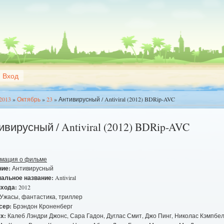
Вход
2013
»
Октябрь
»
23
» Антивирусный / Antiviral (2012) BDRip-AVC
ивирусный / Antiviral (2012) BDRip-AVC
мация о фильме
ние:
Антивирусный
нальное название:
Antiviral
ыхода:
2012
Ужасы, фантастика, триллер
сер:
Брэндон Кроненберг
х:
Калеб Лэндри Джонс, Сара Гадон, Дуглас Смит, Джо Пинг, Николас Кэмпбел