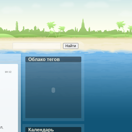
Облако тегов
10:12
л,
Календарь