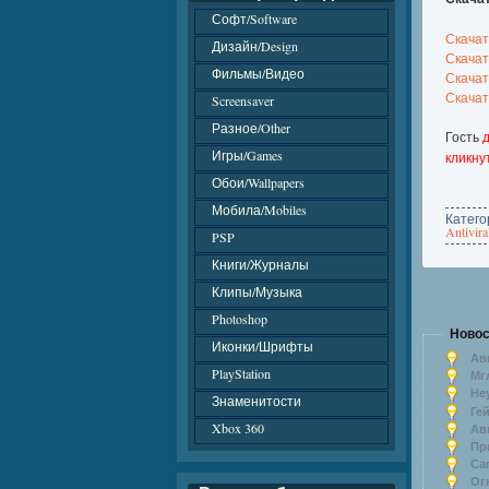
Софт/Software
Скачать
Дизайн/Design
Скачать
Фильмы/Видео
Скачат
Скачать
Screensaver
Разное/Other
Гость
д
Игры/Games
кликну
Обои/Wallpapers
Мобила/Mobiles
Катего
Antivira
PSP
Книги/Журналы
Клипы/Музыка
Photoshop
Новос
Иконки/Шрифты
Ав
PlayStation
Мгл
Не
Знаменитости
Гей
Xbox 360
Авг
Пр
Саг
Ог