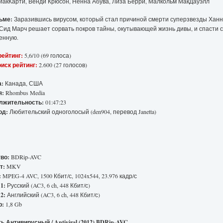
акКарти, Венди Крюсон, Ненна Абува, Лиза Берри, Малкольм МакДауэлл
ьме:
Заразившись вирусом, который стал причиной смерти суперзвезды Хан
 Сид Марч решает сорвать покров тайны, окутывающей жизнь дивы, и спасти 
енную.
ейтинг:
5,6/10 (69 голоса)
иск рейтинг:
2.600 (27 голосов)
а:
Канада, США
я:
Rhombus Media
лжительность:
01:47:23
од:
Любительский одноголосый (den904, перевод Janetta)
во:
BDRip-AVC
т:
MKV
:
MPEG-4 AVC, 1500 Кбит/с, 1024x544, 23.976 кадр/с
1:
Русский (AC3, 6 ch, 448 Кбит/с)
2:
Английский (AC3, 6 ch, 448 Кбит/с)
р:
1,8 Gb
ь Антивирусный / Antiviral (2012) BDRip-AVC