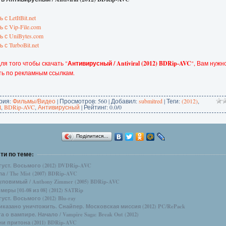
 с LetItBit.net
 с Vip-File.com
ь с UniBytes.com
 с TurboBit.net
ля того чтобы скачать "
Антивирусный / Antiviral (2012) BDRip-AVC
", Вам нужн
ть по рекламным ссылкам.
рия
:
Фильмы/Видео
|
Просмотров
: 560 |
Добавил
:
submitred
|
Теги
:
(2012)
,
l
,
BDRip-AVC
,
Антивирусный
|
Рейтинг
:
0.0
/
0
Поділитися…
ти по теме:
густ. Восьмого (2012) DVDRip-AVC
а / The Mist (2007) BDRip-AVC
уловимый / Anthony Zimmer (2005) BDRip-AVC
меры [01-08 из 08] (2012) SATRip
уст. Восьмого (2012) Blu-ray
иказано уничтожить. Снайпер. Московская миссия (2012) PC/RePack
а о вампире. Начало / Vampire Saga: Break Out (2012)
ни притона (2011) BDRip-AVC