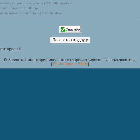
икан / Nicostratos le pelican (2011) BDRip-AVC
ные ночи (2012) HDRip
а на выживание / Gone (2012) Blu-Ray
ментариев
:
0
Добавлять комментарии могут только зарегистрированные пользователи.
[
Регистрация
|
Вход
]