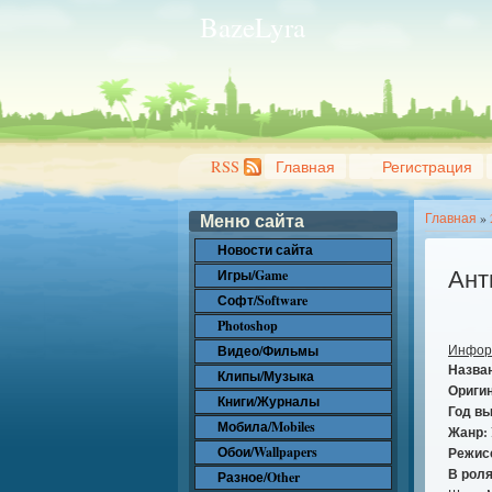
BazeLyra
RSS
Главная
Регистрация
Меню сайта
Главная
»
Новости сайта
Ант
Игры/Game
Софт/Software
Photoshop
Инфор
Видео/Фильмы
Назва
Клипы/Музыка
Ориги
Книги/Журналы
Год в
Мобила/Mobiles
Жанр:
Обои/Wallpapers
Режис
В роля
Разное/Other