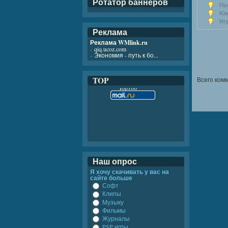
Ротатор баннеров
Пел
Юж
Игр
Реклама
Реклама WMlink.ru
-
qiq.ucoz.com
-
Экономия - путь к бо...
TOP
Всего ком
Наш опрос
Я хочу скачивать у вас на
сайте больше
Софт
Клипы
Музыку
Фильмы
Журналы
PSP игры