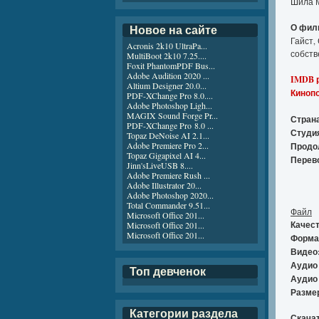
Шила М
О фил
Новое на сайте
Гайст,
Acronis 2k10 UltraPa...
собств
MultiBoot 2k10 7.25....
Foxit PhantomPDF Bus...
Adobe Audition 2020 ...
IMDB р
Altium Designer 20.0...
Кинопо
PDF-XChange Pro 8.0....
Adobe Photoshop Ligh...
MAGIX Sound Forge Pr...
Стран
PDF-XChange Pro 8.0 ...
Студи
Topaz DeNoise AI 2.1...
Adobe Premiere Pro 2...
Продо
Topaz Gigapixel AI 4...
Перев
Jinn'sLiveUSB 8....
Adobe Premiere Rush ...
Adobe Illustrator 20...
Adobe Photoshop 2020...
Total Commander 9.51...
Файл
Microsoft Office 201...
Качест
Microsoft Office 201...
Microsoft Office 201...
Форма
Видео
Аудио 
Топ девченок
Аудио 
Разме
Категории раздела
Скачат