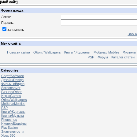
[
Мой сайт
]
Форма входа
Логин:
Пароль:
запомнить
Забыл
Меню сайта
Новости сайта
Обои / Wallpapers
Книги / Журналы
Мобила / Mobiles
Фильмы 
PSP
Форум
Каталог статей
Categories
Софт/Software
Дизайн/Design
Фильмы/Видео
Screensaver
Разное/Other
Игры/Games
Обои/Wallpapers
Мобила/Mobiles
PSP
Книги/Журналы
Клипы/Музыка
Photoshop
Иконки/Шрифты
PlayStation
Знаменитости
Xbox 360