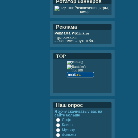
Ротатор баннеров
Реклама
Реклама WMlink.ru
-
qiq.ucoz.com
-
Экономия - путь к бо...
TOP
Наш опрос
Я хочу скачивать у вас на
сайте больше
Софт
Клипы
Музыку
Фильмы