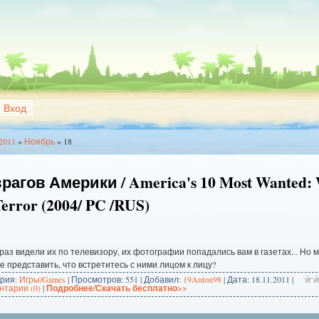
Вход
2011
»
Ноябрь
»
18
врагов Америки / America's 10 Most Wanted:
Terror (2004/ PC /RUS)
раз видели их по телевизору, их фотографии попадались вам в газетах... Но 
е представить, что встретитесь с ними лицом к лицу?
ория:
Игры/Games
| Просмотров: 551 | Добавил:
19Anton98
| Дата:
18.11.2011
|
тарии (0)
|
Подробнее/Скачать бесплатно>>