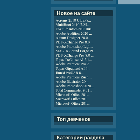
Новое на сайте
Acronis 2k10 UltraPa...
MultiBoot 2k10 7.25....
Foxit PhantomPDF Bus...
Adobe Audition 2020 ...
Altium Designer 20.0...
PDF-XChange Pro 8.0....
Adobe Photoshop Ligh...
MAGIX Sound Forge Pr...
PDF-XChange Pro 8.0 ...
Topaz DeNoise AI 2.1...
Adobe Premiere Pro 2...
Topaz Gigapixel AI 4...
Jinn'sLiveUSB 8....
Adobe Premiere Rush ...
Adobe Illustrator 20...
Adobe Photoshop 2020...
Total Commander 9.51...
Microsoft Office 201...
Microsoft Office 201...
Microsoft Office 201...
Топ девченок
Категории раздела