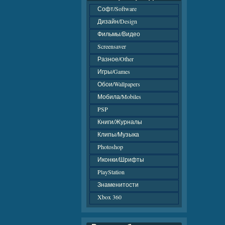
Софт/Software
Дизайн/Design
Фильмы/Видео
Screensaver
Разное/Other
Игры/Games
Обои/Wallpapers
Мобила/Mobiles
PSP
Книги/Журналы
Клипы/Музыка
Photoshop
Иконки/Шрифты
PlayStation
Знаменитости
Xbox 360