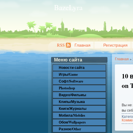
BazeLyra
RSS
Главная
Регистрация
Меню сайта
Главная
»
Новости сайта
10 
Игры/Game
Софт/Software
on 
Photoshop
Видео/Фильмы
Клипы/Музыка
Вы не 
Книги/Журналы
вы себ
Мобила/Mobiles
Катег
Коммен
Обои/Wallpapers
Разное/Other