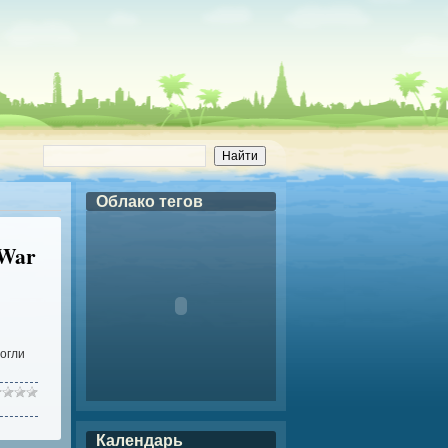
Облако тегов
 War
могли
Календарь