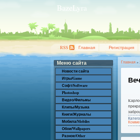
BazeLyra
RSS
Главная
Регистрация
Меню сайта
Главная
»
Новости сайта
Веч
Игры/Game
Софт/Software
Photoshop
Видео/Фильмы
Kарлос
прекр
Клипы/Музыка
заброш
Книги/Журналы
Катег
Мобила/Mobiles
Коммен
Обои/Wallpapers
Разное/Other