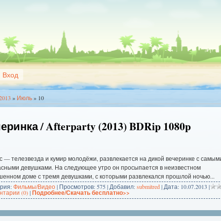
Вход
2013
»
Июль
»
10
еринка / Afterparty (2013) BDRip 1080p
 — телезвезда и кумир молодёжи, развлекается на дикой вечеринке с самым
асными девушками. На следующее утро он просыпается в неизвестном
енном доме с тремя девушками, с которыми развлекался прошлой ночью...
ория:
Фильмы/Видео
| Просмотров: 575 | Добавил:
submitred
| Дата:
10.07.2013
|
тарии (0)
|
Подробнее/Скачать бесплатно>>