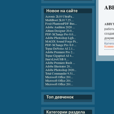
ABB
Новое на сайте
Acronis 2k10 UltraPa...
MultiBoot 2k10 7.25....
Foxit PhantomPDF Bus...
ABBYY 
Adobe Audition 2020 ...
работ
Altium Designer 20.0...
создав
PDF-XChange Pro 8.0....
Adobe Photoshop Ligh...
докуме
MAGIX Sound Forge Pr...
Катег
PDF-XChange Pro 8.0 ...
Коммен
Topaz DeNoise AI 2.1...
Adobe Premiere Pro 2...
Topaz Gigapixel AI 4...
Jinn'sLiveUSB 8....
Adobe Premiere Rush ...
Adobe Illustrator 20...
Adobe Photoshop 2020...
Total Commander 9.51...
Microsoft Office 201...
Microsoft Office 201...
Microsoft Office 201...
Топ девченок
Категории раздела