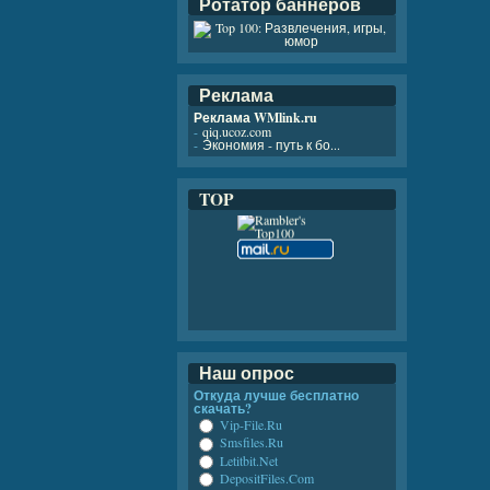
Ротатор баннеров
Реклама
Реклама WMlink.ru
-
qiq.ucoz.com
-
Экономия - путь к бо...
TOP
Наш опрос
Откуда лучше бесплатно
скачать?
Vip-File.Ru
Smsfiles.Ru
Letitbit.Net
DepositFiles.Com