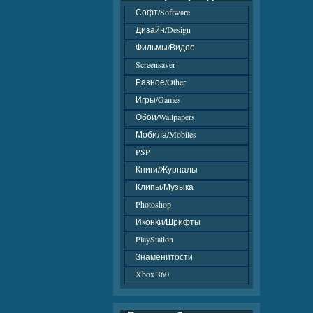
Софт/Software
Дизайн/Design
Фильмы/Видео
Screensaver
Разное/Other
Игры/Games
Обои/Wallpapers
Мобила/Mobiles
PSP
Книги/Журналы
Клипы/Музыка
Photoshop
Иконки/Шрифты
PlayStation
Знаменитости
Xbox 360