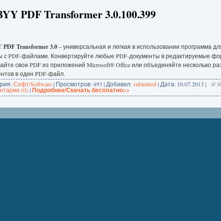
YY PDF Transformer 3.0.100.399
PDF Transformer 3.0
– универсальная и легкая в использовании программа дл
ы с PDF-файлами. Конвертируйте любые PDF-документы в редактируемые фо
айте свои PDF из приложений Microsoft® Office или объединяйте несколько р
нтов в один PDF-файл.
ория:
Софт/Software
| Просмотров: 493 | Добавил:
submitred
| Дата:
10.07.2013
|
тарии (0)
|
Подробнее/Скачать бесплатно>>