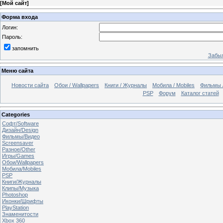
[
Мой сайт
]
Форма входа
Логин:
Пароль:
запомнить
Забыл
Меню сайта
Новости сайта
Обои / Wallpapers
Книги / Журналы
Мобила / Mobiles
Фильмы 
PSP
Форум
Каталог статей
Categories
Софт/Software
Дизайн/Design
Фильмы/Видео
Screensaver
Разное/Other
Игры/Games
Обои/Wallpapers
Мобила/Mobiles
PSP
Книги/Журналы
Клипы/Музыка
Photoshop
Иконки/Шрифты
PlayStation
Знаменитости
Xbox 360