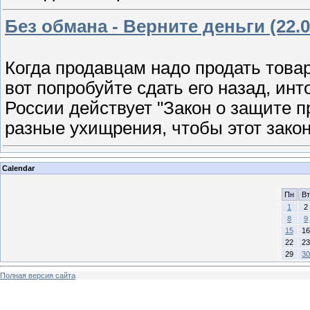
Без обмана - Верните деньги (22.0
Когда продавцам надо продать товар
вот попробуйте сдать его назад, инт
России действует "Закон о защите п
разные ухищрения, чтобы этот закон
Calendar
Пн
Вт
1
2
8
9
15
16
22
23
29
30
Полная версия сайта