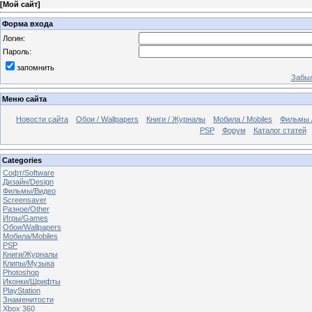
[
Мой сайт
]
Форма входа
Логин:
Пароль:
запомнить
Забыл
Меню сайта
Новости сайта
Обои / Wallpapers
Книги / Журналы
Мобила / Mobiles
Фильмы 
PSP
Форум
Каталог статей
Categories
Софт/Software
Дизайн/Design
Фильмы/Видео
Screensaver
Разное/Other
Игры/Games
Обои/Wallpapers
Мобила/Mobiles
PSP
Книги/Журналы
Клипы/Музыка
Photoshop
Иконки/Шрифты
PlayStation
Знаменитости
Xbox 360