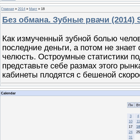
Главная
»
2014
»
Март
»
18
Без обмана. Зубные рвачи (2014) 
Как измученный зубной болью челов
последние деньги, а потом не знает
челюсть. Остроумные статистики по
представьте себе размах этого рынк
кабинеты плодятся с бешеной скоро
Calendar
Пн
Вт
3
4
10
11
17
18
24
25
31