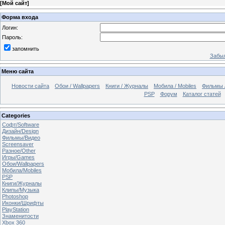
[
Мой сайт
]
Форма входа
Логин:
Пароль:
запомнить
Забыл
Меню сайта
Новости сайта
Обои / Wallpapers
Книги / Журналы
Мобила / Mobiles
Фильмы 
PSP
Форум
Каталог статей
Categories
Софт/Software
Дизайн/Design
Фильмы/Видео
Screensaver
Разное/Other
Игры/Games
Обои/Wallpapers
Мобила/Mobiles
PSP
Книги/Журналы
Клипы/Музыка
Photoshop
Иконки/Шрифты
PlayStation
Знаменитости
Xbox 360