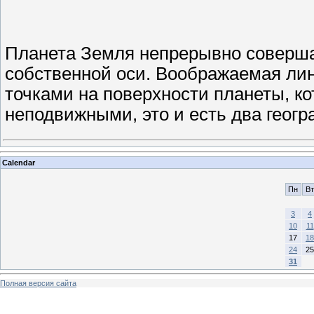
Планета Земля непрерывно совершае
собственной оси. Воображаемая ли
точками на поверхности планеты, к
неподвижными, это и есть два геог
Calendar
Пн
Вт
3
4
10
11
17
18
24
25
31
Полная версия сайта