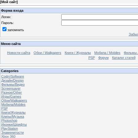
[
Мой сайт
]
Форма входа
Логин:
Пароль:
запомнить
Забыл
Меню сайта
Новости сайта
Обои / Wallpapers
Книги / Журналы
Мобила / Mobiles
Фильмы 
PSP
Форум
Каталог статей
Categories
Софт/Software
Дизайн/Design
Фильмы/Видео
Screensaver
Разное/Other
Игры/Games
Обои/Wallpapers
Мобила/Mobiles
PSP
Книги/Журналы
Клипы/Музыка
Photoshop
Иконки/Шрифты
PlayStation
Знаменитости
Xbox 360