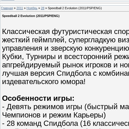
Главная
»
2011
»
Ноябрь
»
28
» Speedball 2 Evolution (2011/PSP/ENG)
Speedball 2 Evolution (2011/PSP/ENG)
Классическая футуристическая спо
жесткий геймплей, супергладкую ви
управления и зверскую конкуренцию
Кубки, Турниры и всесторонний ре
апгрейдируемый рынок игроков и но
лучшая версия Спидбола с комбинац
издевательского юмора!
Особенности игры:
- Девять режимов игры (быстрый мат
Чемпионов и режим Карьеры)
- 28 команд Cпидбола (16 классичес