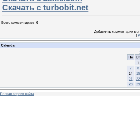
Скачать с turbobit.net
Всего комментариев
:
0
Добавлять комментарии могу
[
Р
Calendar
Пн
Вт
1
7
8
14
15
21
22
28
29
Полная версия сайта