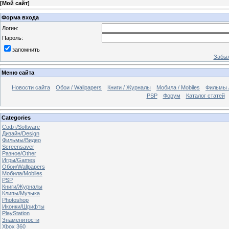
[
Мой сайт
]
Форма входа
Логин:
Пароль:
запомнить
Забыл
Меню сайта
Новости сайта
Обои / Wallpapers
Книги / Журналы
Мобила / Mobiles
Фильмы 
PSP
Форум
Каталог статей
Categories
Софт/Software
Дизайн/Design
Фильмы/Видео
Screensaver
Разное/Other
Игры/Games
Обои/Wallpapers
Мобила/Mobiles
PSP
Книги/Журналы
Клипы/Музыка
Photoshop
Иконки/Шрифты
PlayStation
Знаменитости
Xbox 360