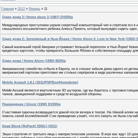
Главная
»
2012
»
Январь
»
11
Один дома 3 / Home alone 3 (1997) DVDRip
Международные преступники украли секретный компьютерный чип и спрятали его в и
смышленого восьмилетнего ребенка Алекса Прюита, который вынужден сидеть один до
Один дома 2: Затерянный в Нью-Йорке / Home Alone 2: Lost in New York (1992) 
Самый маленький герой Америки устраивает большой переполох в Нью Йорке! Кевин М
кредитных карточек, чтобы превратить Большое Яблоко в собственную площадку для
Один дома / Home Alone (1990) BDRip
Американское семейство отбыло в Европу, но в спешке забыли дома одного из детиш
американский партизан приготовил им столько сюрпризов в виде различных капкано
Mobile Assault 1.8.1 (2011/PSP/Eng/Homebrew)
Mobile Assault является вертолетным 3D шутером, где вы боретесь с противостоящ
танков, авиационной поддержки и средств воздушной обороны.
Привидение / Ghost (1990) DVDRip
Счастливая парочка возвращается домой после вечера в театре. На тёмной аллее на
помочь своей возлюбленной! Сэм-привидение узнаёт, что его смерть не была случай
Dead Block [RePack] [ENG] (2011)
Экшн-стратегия от третьего лица с юмористическим уклоном. В игре вас ждут 10 ур
множество забавных способов расправляться с зомби посредством трех персонажей 