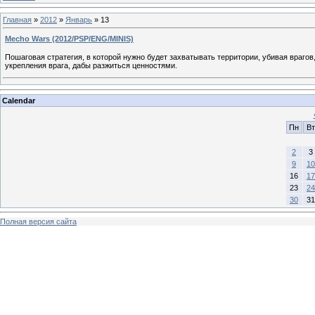
Главная
»
2012
»
Январь
»
13
Mecho Wars (2012/PSP/ENG/MINIS)
Пошаговая стратегия, в которой нужно будет захватывать территории, убивая врагов
укрепления врага, дабы разжиться ценностями.
Calendar
Пн
Вт
2
3
9
10
16
17
23
24
30
31
Полная версия сайта