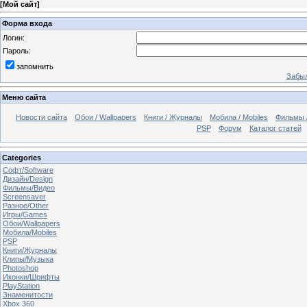
[
Мой сайт
]
Форма входа
Логин:
Пароль:
запомнить
Забыл
Меню сайта
Новости сайта
Обои / Wallpapers
Книги / Журналы
Мобила / Mobiles
Фильмы 
PSP
Форум
Каталог статей
Categories
Софт/Software
Дизайн/Design
Фильмы/Видео
Screensaver
Разное/Other
Игры/Games
Обои/Wallpapers
Мобила/Mobiles
PSP
Книги/Журналы
Клипы/Музыка
Photoshop
Иконки/Шрифты
PlayStation
Знаменитости
Xbox 360