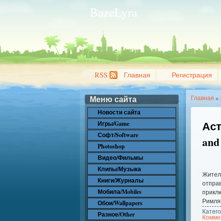
BazeLyra
RSS
Главная
Регистрация
Меню сайта
Главная
»
Новости сайта
Аст
Игры/Game
Софт/Software
and
Photoshop
Видео/Фильмы
Клипы/Музыка
Жители
Книги/Журналы
отправ
Мобила/Mobiles
приклю
Римля
Обои/Wallpapers
Катег
Разное/Other
Коммен