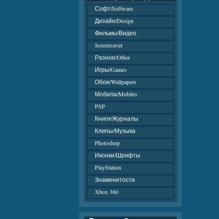
Софт/Software
Дизайн/Design
Фильмы/Видео
Screensaver
Разное/Other
Игры/Games
Обои/Wallpapers
Мобила/Mobiles
PSP
Книги/Журналы
Клипы/Музыка
Photoshop
Иконки/Шрифты
PlayStation
Знаменитости
Xbox 360