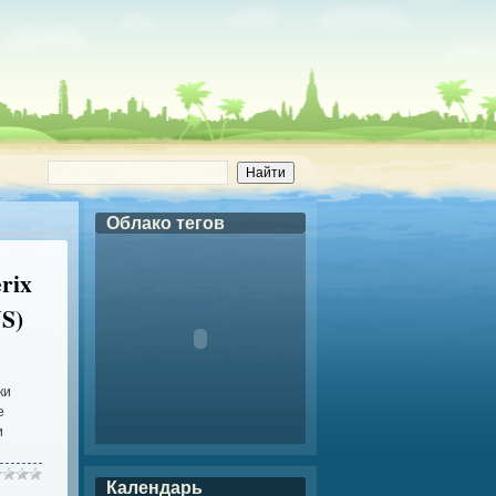
Облако тегов
rix
US)
ки
е
и
Календарь