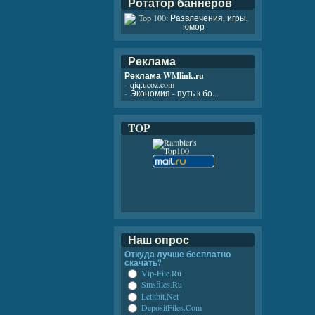
Ротатор баннеров
Реклама
Реклама WMlink.ru
-
qiq.ucoz.com
-
Экономия - путь к бо...
TOP
Наш опрос
Откуда лучше бесплатно
скачать?
Vip-File.Ru
Smsfiles.Ru
Letitbit.Net
DepositFiles.Com