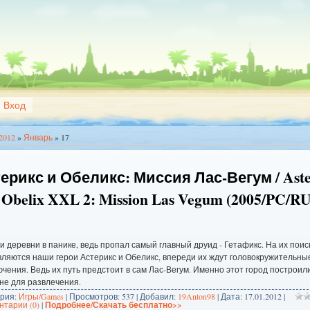
Вход
2012
»
Январь
»
17
ерикс и Обеликс: Миссия Лас-Вегум / Aste
 Obelix XXL 2: Mission Las Vegum (2005/PC/R
 деревни в панике, ведь пропал самый главный друид - Гетафикс. На их поис
ляются наши герои Астерикс и Обеликс, впереди их ждут головокружительны
чения. Ведь их путь предстоит в сам Лас-Вегум. Именно этот город построил
не для развлечения.
ория:
Игры/Games
| Просмотров: 537 | Добавил:
19Anton98
| Дата:
17.01.2012
|
тарии (0)
|
Подробнее/Скачать бесплатно>>