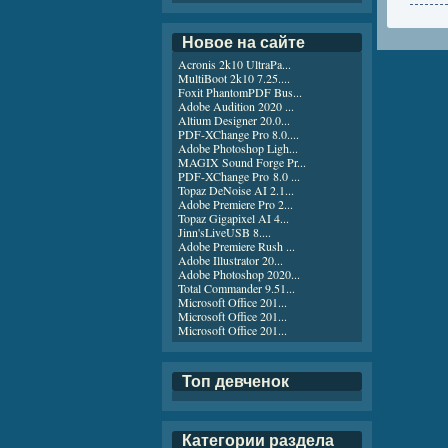
Новое на сайте
Acronis 2k10 UltraPa...
MultiBoot 2k10 7.25....
Foxit PhantomPDF Bus...
Adobe Audition 2020 ...
Altium Designer 20.0...
PDF-XChange Pro 8.0....
Adobe Photoshop Ligh...
MAGIX Sound Forge Pr...
PDF-XChange Pro 8.0 ...
Topaz DeNoise AI 2.1...
Adobe Premiere Pro 2...
Topaz Gigapixel AI 4...
Jinn'sLiveUSB 8....
Adobe Premiere Rush ...
Adobe Illustrator 20...
Adobe Photoshop 2020...
Total Commander 9.51...
Microsoft Office 201...
Microsoft Office 201...
Microsoft Office 201...
Топ девченок
Категории раздела