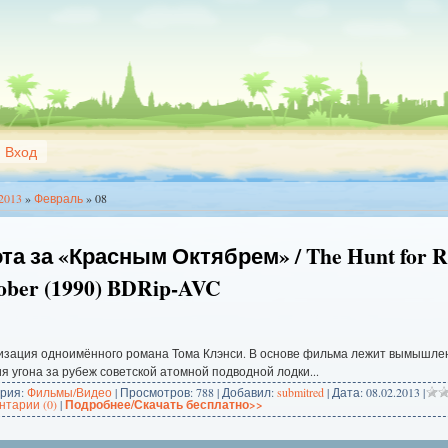
Вход
2013
»
Февраль
»
08
та за «Красным Октябрем» / The Hunt for R
ober (1990) BDRip-AVC
изация одноимённого романа Тома Клэнси. В основе фильма лежит вымышле
я угона за рубеж советской атомной подводной лодки...
ория:
Фильмы/Видео
| Просмотров: 788 | Добавил:
submitred
| Дата:
08.02.2013
|
тарии (0)
|
Подробнее/Скачать бесплатно>>