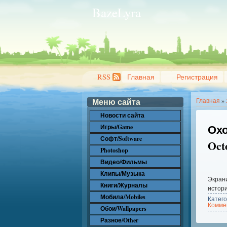
BazeLyra
RSS
Главная
Регистрация
Меню сайта
Главная
»
Новости сайта
Охо
Игры/Game
Софт/Software
Oct
Photoshop
Видео/Фильмы
Клипы/Музыка
Экран
Книги/Журналы
истори
Мобила/Mobiles
Катег
Коммен
Обои/Wallpapers
Разное/Other