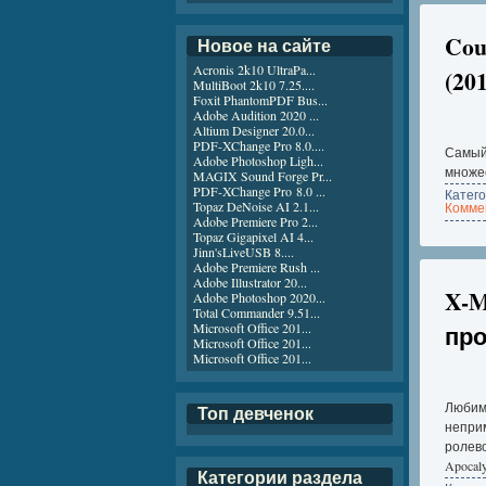
Cou
Новое на сайте
Acronis 2k10 UltraPa...
(20
MultiBoot 2k10 7.25....
Foxit PhantomPDF Bus...
Adobe Audition 2020 ...
Altium Designer 20.0...
PDF-XChange Pro 8.0....
Самый 
Adobe Photoshop Ligh...
множес
MAGIX Sound Forge Pr...
PDF-XChange Pro 8.0 ...
Катег
Topaz DeNoise AI 2.1...
Коммен
Adobe Premiere Pro 2...
Topaz Gigapixel AI 4...
Jinn'sLiveUSB 8....
Adobe Premiere Rush ...
Adobe Illustrator 20...
X-M
Adobe Photoshop 2020...
Total Commander 9.51...
Microsoft Office 201...
про
Microsoft Office 201...
Microsoft Office 201...
Любим
Топ девченок
неприм
ролево
Apocal
Категории раздела