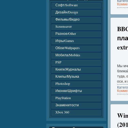
Катег
Коммен
Софт/Software
Дизайн/Design
Фильмы/Видео
Screensaver
BBC
Разное/Other
пла
Игры/Games
ext
Обои/Wallpapers
Мобила/Mobiles
PSP
Мы мчи
Книги/Журналы
ближа
туда, 
Клипы/Музыка
оси, и
Photoshop
Катег
Иконки/Шрифты
Коммен
PlayStation
Знаменитости
Xbox 360
Win
(20