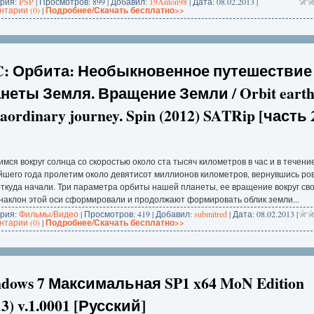
ория:
PSP
| Просмотров: 899 | Добавил:
19Anton98
| Дата:
08.02.2013
|
тарии (0)
|
Подробнее/Скачать бесплатно>>
: Орбита: Необыкновенное путешествие
неты Земля. Вращение Земли / Orbit earth
raordinary journey. Spin (2012) SATRip [часть 
мся вокруг солнца со скоростью около ста тысяч километров в час и в течени
йшего года пролетим около девятисот миллионов километров, вернувшись ро
откуда начали. Три параметра орбиты нашей планеты, ее вращение вокруг св
 наклон этой оси сформировали и продолжают формировать облик земли...
ория:
Фильмы/Видео
| Просмотров: 419 | Добавил:
submitred
| Дата:
08.02.2013
|
тарии (0)
|
Подробнее/Скачать бесплатно>>
dows 7 Максимальная SP1 x64 MoN Edition
13) v.1.0001 [Русский]