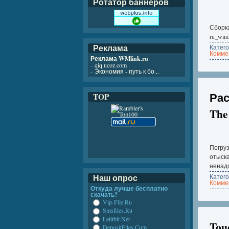
Ротатор баннеров
Сборка
ru_win
Реклама
Катег
Коммен
Реклама WMlink.ru
-
qiq.ucoz.com
-
Экономия - путь к бо...
Рас
TOP
The
Погруз
отыска
ненадо
Наш опрос
Катег
Коммен
Откуда лучше бесплатно
скачать?
Vip-File.Ru
Smsfiles.Ru
Letitbit.Net
Tou
DepositFiles.Com