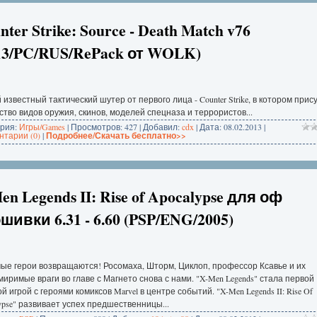
nter Strike: Source - Death Match v76
13/PC/RUS/RePack от WOLK)
известный тактический шутер от первого лица - Counter Strike, в котором прис
тво видов оружия, скинов, моделей спецназа и террористов...
ория:
Игры/Games
| Просмотров: 427 | Добавил:
cdx
| Дата:
08.02.2013
|
тарии (0)
|
Подробнее/Скачать бесплатно>>
en Legends II: Rise of Apocalypse для оф
шивки 6.31 - 6.60 (PSP/ENG/2005)
ые герои возвращаются! Росомаха, Шторм, Циклоп, профессор Ксавье и их
иримые враги во главе с Магнето снова с нами. "X-Men Legends" стала первой
й игрой с героями комиксов Marvel в центре событий. "X-Men Legends II: Rise Of
ypse" развивает успех предшественницы...