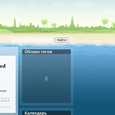
Облако тегов
ed
нная
Календарь