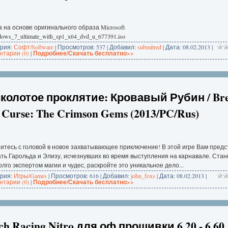
 на основе оригинального образа Microsoft
dows_7_ultimate_with_sp1_x64_dvd_u_677391.iso
ория:
Софт/Software
| Просмотров: 537 | Добавил:
submitred
| Дата:
08.02.2013
|
тарии (0)
|
Подробнее/Скачать бесплатно>>
колотое проклятие: Кровавый Рубин / Br
 Curse: The Crimson Gems (2013/PC/Rus)
итесь с головой в новое захватывающее приключение! В этой игре Вам предс
ть Гарольда и Элизу, исчезнувших во время выступления на карнавале. Стан
лго экспертом магии и чудес, раскройте это уникальное дело...
ория:
Игры/Games
| Просмотров: 616 | Добавил:
john_foxs
| Дата:
08.02.2013
|
тарии (0)
|
Подробнее/Скачать бесплатно>>
ch Racing Nitro для оф прошивки 6.20 - 6.60