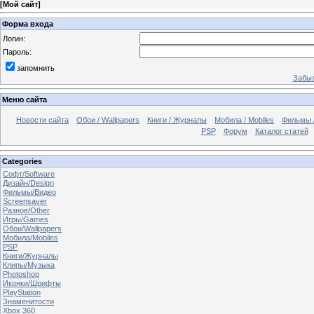
[
Мой сайт
]
Форма входа
Логин:
Пароль:
запомнить
Забыл
Меню сайта
Новости сайта
Обои / Wallpapers
Книги / Журналы
Мобила / Mobiles
Фильмы 
PSP
Форум
Каталог статей
Categories
Софт/Software
Дизайн/Design
Фильмы/Видео
Screensaver
Разное/Other
Игры/Games
Обои/Wallpapers
Мобила/Mobiles
PSP
Книги/Журналы
Клипы/Музыка
Photoshop
Иконки/Шрифты
PlayStation
Знаменитости
Xbox 360