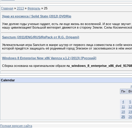
Главная
»
2013
»
Февраль
»
25
Удар из космоса / Solid State (2012) DVDRip
Уже долгие годы ученые гадают, есть ли еще жизнь во вселенной. И все чаще звучи
нашу цивилизацию! Большой метеорит движется в сторону Земли. Силы Космической о
Sanctum (2011/ENG/RUS/RePack от R.G. Origami)
Увлекательная игра Sanctum в жанре шутер от первого лица совместила в себе мног
которой придётся защищать её роднимый город Элизион от заселившихся в нём иноп
Windows 8 Enterprise New x86 Vannza v.1.2 (2013) [Русский]
Сборка основана на оригинальном образе
ru_windows_8_enterprise_x86_dvd_91768
Calendar
Пн
Вт
4
5
11
12
18
19
25
26
Полная версия сайта