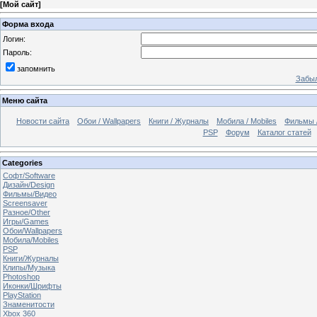
[
Мой сайт
]
Форма входа
Логин:
Пароль:
запомнить
Забыл
Меню сайта
Новости сайта
Обои / Wallpapers
Книги / Журналы
Мобила / Mobiles
Фильмы 
PSP
Форум
Каталог статей
Categories
Софт/Software
Дизайн/Design
Фильмы/Видео
Screensaver
Разное/Other
Игры/Games
Обои/Wallpapers
Мобила/Mobiles
PSP
Книги/Журналы
Клипы/Музыка
Photoshop
Иконки/Шрифты
PlayStation
Знаменитости
Xbox 360